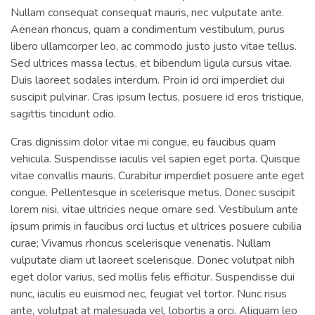
Nullam consequat consequat mauris, nec vulputate ante.
Aenean rhoncus, quam a condimentum vestibulum, purus
libero ullamcorper leo, ac commodo justo justo vitae tellus.
Sed ultrices massa lectus, et bibendum ligula cursus vitae.
Duis laoreet sodales interdum. Proin id orci imperdiet dui
suscipit pulvinar. Cras ipsum lectus, posuere id eros tristique,
sagittis tincidunt odio.
Cras dignissim dolor vitae mi congue, eu faucibus quam
vehicula. Suspendisse iaculis vel sapien eget porta. Quisque
vitae convallis mauris. Curabitur imperdiet posuere ante eget
congue. Pellentesque in scelerisque metus. Donec suscipit
lorem nisi, vitae ultricies neque ornare sed. Vestibulum ante
ipsum primis in faucibus orci luctus et ultrices posuere cubilia
curae; Vivamus rhoncus scelerisque venenatis. Nullam
vulputate diam ut laoreet scelerisque. Donec volutpat nibh
eget dolor varius, sed mollis felis efficitur. Suspendisse dui
nunc, iaculis eu euismod nec, feugiat vel tortor. Nunc risus
ante, volutpat at malesuada vel, lobortis a orci. Aliquam leo